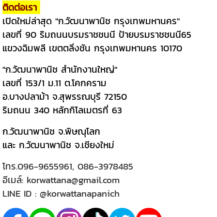
ติดต่อเรา
เปิดใหม่ล่าสุด "ก.วัฒนาพานิช กรุงเทพมหานคร"
เลขที่ 90 ริมถนนบรมราชชนนี ป้ายบรมราชชนนี65
แขวงฉิมพลี เขตตลิ่งชัน กรุงเทพมหานคร 10170
"ก.วัฒนาพานิช สำนักงานใหญ่"
เลขที่ 153/1 ม.11 ต.โคกคราม
อ.บางปลาม้า จ.สุพรรณบุรี 72150
ริมถนน 340 หลักกิโลเมตรที่ 63
ก.วัฒนาพานิช จ.พิษณุโลก
และ ก.วัฒนาพานิช จ.เชียงใหม่
โทร.
096-9655961
,
086-3978485
อีเมล์:
korwattana@gmail.com
LINE ID :
@korwattanapanich