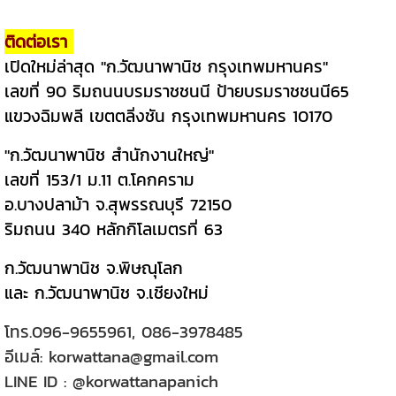
ติดต่อเรา
เปิดใหม่ล่าสุด "ก.วัฒนาพานิช กรุงเทพมหานคร"
เลขที่ 90 ริมถนนบรมราชชนนี ป้ายบรมราชชนนี65
แขวงฉิมพลี เขตตลิ่งชัน กรุงเทพมหานคร 10170
"ก.วัฒนาพานิช สำนักงานใหญ่"
เลขที่ 153/1 ม.11 ต.โคกคราม
อ.บางปลาม้า จ.สุพรรณบุรี 72150
ริมถนน 340 หลักกิโลเมตรที่ 63
ก.วัฒนาพานิช จ.พิษณุโลก
และ ก.วัฒนาพานิช จ.เชียงใหม่
โทร.
096-9655961
,
086-3978485
อีเมล์:
korwattana@gmail.com
LINE ID :
@korwattanapanich