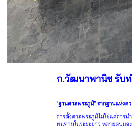
ก.วัฒนาพานิช รับท
"ฐานศาลพระภูมิ" รากฐานแห่งควา
การตั้งศาลพระภูมิไม่ใช่แค่การ
ทนทานในระยะยาว หลายคนมองข้า