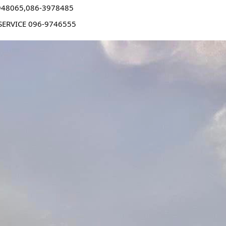
948065,086-3978485
 SERVICE 096-9746555