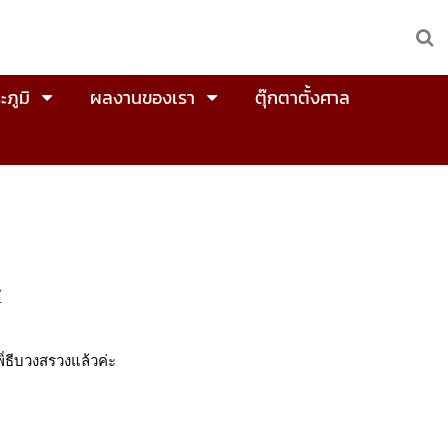
ะภูมิ
ผลงานของเรา
ตุ๊กตาตั้งศาล
ศ
ํธีบวงสรวงแล้วค่ะ