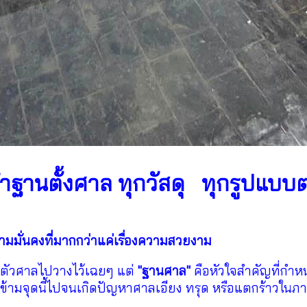
ำฐานตั้งศาล ทุกวัสดุ
ทุกรูปแบบ
ต
มมั่นคงที่มากกว่าแค่เรื่องความสวยงาม
นำตัวศาลไปวางไว้เฉยๆ แต่
"ฐานศาล"
คือหัวใจสำคัญที่กำ
มจุดนี้ไปจนเกิดปัญหาศาลเอียง ทรุด หรือแตกร้าวในภา