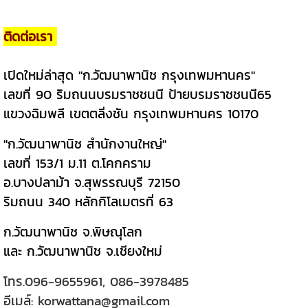
ติดต่อเรา
เปิดใหม่ล่าสุด "ก.วัฒนาพานิช กรุงเทพมหานคร"
เลขที่ 90 ริมถนนบรมราชชนนี ป้ายบรมราชชนนี65
แขวงฉิมพลี เขตตลิ่งชัน กรุงเทพมหานคร 10170
"ก.วัฒนาพานิช สำนักงานใหญ่"
เลขที่ 153/1 ม.11 ต.โคกคราม
อ.บางปลาม้า จ.สุพรรณบุรี 72150
ริมถนน 340 หลักกิโลเมตรที่ 63
ก.วัฒนาพานิช จ.พิษณุโลก
และ ก.วัฒนาพานิช จ.เชียงใหม่
โทร.
096-9655961
,
086-3978485
อีเมล์:
korwattana@gmail.com