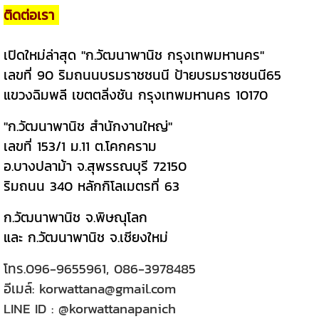
ติดต่อเรา
เปิดใหม่ล่าสุด "ก.วัฒนาพานิช กรุงเทพมหานคร"
เลขที่ 90 ริมถนนบรมราชชนนี ป้ายบรมราชชนนี65
แขวงฉิมพลี เขตตลิ่งชัน กรุงเทพมหานคร 10170
"ก.วัฒนาพานิช สำนักงานใหญ่"
เลขที่ 153/1 ม.11 ต.โคกคราม
อ.บางปลาม้า จ.สุพรรณบุรี 72150
ริมถนน 340 หลักกิโลเมตรที่ 63
ก.วัฒนาพานิช จ.พิษณุโลก
และ ก.วัฒนาพานิช จ.เชียงใหม่
โทร.
096-9655961
,
086-3978485
อีเมล์:
korwattana@gmail.com
LINE ID :
@korwattanapanich