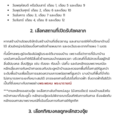
วันพฤหัสบดี หรือวันเสาร์ เดือน 1, เดือน 5 และเดือน 9
วันพุธวันศุกร์ เดือน 2, เดือน 6 และเดือน 10
วันอังคาร เดือน 3, เดือน 7 และเดือน 11
วันจันทร์ เดือน 4, เดือน 8 และเดือน 12
2. เลือกสถานที่เปิดรับโชคลาภ
หากสร้างบ้านโดยบริษัทรับสร้างบ้านที่เชี่ยวชาญ และสามารถให้คำปรึกษาด้านนี้
ได้ ส่วนใหญ่จะไม่นิยมตั้งศาลชิดกำแพงมาก และจะเว้นระยะจากกำแพง 1 เมตร
ทั้งนี้ศาลพระภูมิจะต้องไม่อยู่ในระยะใต้เงาของบ้าน เพราะเชื่อว่าการที่มีเงาบ้าน
บดบังศาลนั้นจะทำให้มีสิ่งชั่วร้ายครอบงำตลอดเวลา บริเวณที่ตั้งไม่ควรตั้งอยู่ใกล้
สิ่งอัปมงคล สิ่งปฏิกูล เช่น ถังขยะ ห้องน้ำ บ่อทิ้ง และในหลักของพราหมณ์จะ
หลีกเลี่ยงการหันหน้าศาลตรงกับประตูหน้าบ้านและควรยกพื้นที่ตั้งศาลให้สูงกว่า
ระดับพื้นบ้านเพื่อเป็นการแสดงความเคารพต่อเทพที่สูงกว่า บางบ้านที่พื้นที่จำกัด
ไม่สามารถหาระยะที่เหมาะสมได้ อาจจะยกศาลขึ้นไปตั้งที่ดาดฟ้า ซึ่งดาดฟ้าถือได้ว่า
เป็นที่ซึ่งเหมาะกับเทพอย่าง
พระพรหม
พระนารายณ์
***ตามหลักของฮวงจุ้ย จะเลือกวางในตำแหน่งมุม (มังกรเขียว) ของบ้านแล้วหัน
หน้าศาลมาที่ประตูรั้ว หลักฮวงจุ้ยจะไม่พิจารณาเรื่องทิศในการหันศาล ซึ่งจะผิดกับ
หลักของศาสนาพราหมณ์ที่เน้นเรื่องการหันศาลให้ถูกทิศ
3. เลือกทิศมงคลถูกหลักฮวงจุ้ย