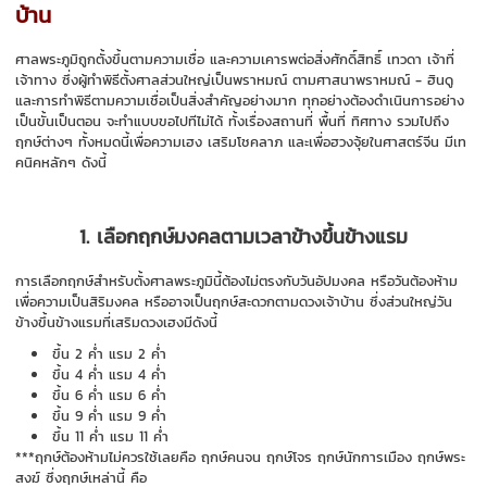
บ้าน
ศาลพระภูมิถูกตั้งขึ้นตามความเชื่อ และความเคารพต่อสิ่งศักดิ์สิทธิ์ เทวดา เจ้าที่
เจ้าทาง ซึ่งผู้ทำพิธีตั้งศาลส่วนใหญ่เป็นพราหมณ์ ตามศาสนาพราหมณ์ - ฮินดู
และการทำพิธีตามความเชื่อเป็นสิ่งสำคัญอย่างมาก ทุกอย่างต้องดำเนินการอย่าง
เป็นขั้นเป็นตอน จะทำแบบขอไปทีไม่ได้ ทั้งเรื่องสถานที่ พื้นที่ ทิศทาง รวมไปถึง
ฤกษ์ต่างๆ ทั้งหมดนี้เพื่อความเฮง เสริมโชคลาภ และเพื่อฮวงจุ้ยในศาสตร์จีน มีเท
คนิคหลักๆ ดังนี้
1. เลือกฤกษ์มงคลตามเวลาข้างขึ้นข้างแรม
การเลือกฤกษ์สำหรับตั้งศาลพระภูมินี้ต้องไม่ตรงกับวันอัปมงคล หรือวันต้องห้าม
เพื่อความเป็นสิริมงคล หรืออาจเป็นฤกษ์สะดวกตามดวงเจ้าบ้าน ซึ่งส่วนใหญ่วัน
ข้างขึ้นข้างแรมที่เสริมดวงเฮงมีดังนี้
ขึ้น 2 ค่ำ แรม 2 ค่ำ
ขึ้น 4 ค่ำ แรม 4 ค่ำ
ขึ้น 6 ค่ำ แรม 6 ค่ำ
ขึ้น 9 ค่ำ แรม 9 ค่ำ
ขึ้น 11 ค่ำ แรม 11 ค่ำ
***ฤกษ์ต้องห้ามไม่ควรใช้เลยคือ ฤกษ์คนจน ฤกษ์โจร ฤกษ์นักการเมือง ฤกษ์พระ
สงฆ์ ซึ่งฤกษ์เหล่านี้ คือ