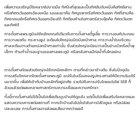
เพื่อความเจริญมีโชคลาภไม่ขาดมือ ทิศปังที่สุดและเป็นทิศอันดับหนึ่งคือทิศอีสาน
หรือทิศตะวันออกเฉียงเหนือ รองลงมาคือ ทิศบูรพาหรือทิศตะวันออก ทิศที่สามคือ
ทิศอาคเนย์หรือทิศตะวันออกเฉียงใต้ ทิศต้องห้ามในศาสตร์ฮวงจุ้ยคือ ทิศตะวันตก
และทิศใต้
การตั้งศาลพระภูมิจะใช้หลักเกณฑ์เดียวกับการตั้งศาลตี้จูเอี้ย การวางองค์ประกอบ
การวางแจกัน กระถางธูป จะต้องไม่ใหญ่จนปิดบังหน้าศาล การวางน้ำในบริเวณ
ศาลจะต้องวางตำแหน่งหน้าศาลเท่านั้น ซึ่งส่วนใหญ่จะนิยมวางเป็นอ่างบัวหรือน้ำพุ
เล็กๆ ห้ามทำน้ำรอบฐานของศาลพระภูมิ หรือหลังศาลมีท่อน้ำทิ้งไหลผ่าน
การตั้งศาลโดยส่วนใหญ่จะใช้เทคนิคหลักๆ ตามที่กล่าวมาข้างต้น ซึ่งในปัจจุบัน
การเสริมโชคลาภโดยตั้งศาลพระภูมิ จะปรับในเรื่องของรูปทรงศาลให้มีความโมเดิร์
นมากขึ้น เพื่อให้เข้ากับบ้านหลักที่อยู่อาศัย รวมไปถึงการปรับโดยแต่งไฟ ใช้สี ก็
ล้วนแล้วแต่ผสมหลายศาสตร์ตามความเชื่อและความศรัทธา
ทั้งนี้การตั้งศาลไม่ได้เป็นไปเพื่อเติมมุมบ้านให้ดูขลัง แต่เป็นไปเพื่อเสริมโชคลาภและ
แสดงความเคารพต่อสถานที่ หากเจ้าบ้านยังไม่มั่นใจในการใส่ใจดูแล หรือปล่อย
ปละละเลย การตั้งศาลอาจส่งผลเสียมากกว่าผลดี