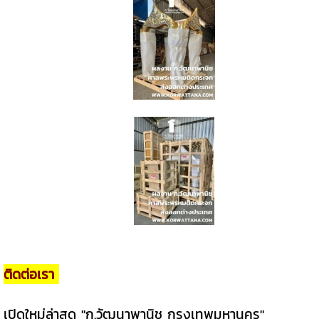
ติดต่อเรา
เปิดใหม่ล่าสุด "ก.วัฒนาพานิช กรุงเทพมหานคร"