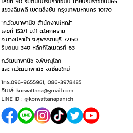
เลขที่ 90 ริมถนนบรมราชชนนี ป้ายบรมราชชนนี65
แขวงฉิมพลี เขตตลิ่งชัน กรุงเทพมหานคร 10170
"ก.วัฒนาพานิช สำนักงานใหญ่"
เลขที่ 153/1 ม.11 ต.โคกคราม
อ.บางปลาม้า จ.สุพรรณบุรี 72150
ริมถนน 340 หลักกิโลเมตรที่ 63
ก.วัฒนาพานิช จ.พิษณุโลก
และ ก.วัฒนาพานิช จ.เชียงใหม่
โทร.
096-9655961
,
086-3978485
อีเมล์:
korwattana@gmail.com
LINE ID :
@korwattanapanich