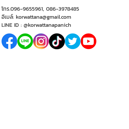
โทร.
096-9655961
,
086-3978485
อีเมล์:
korwattana@gmail.com
LINE ID :
@korwattanapanich