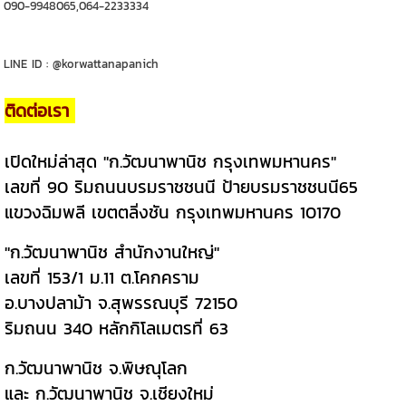
090-9948065,064-2233334
LINE ID : @korwattanapanich
ติดต่อเรา
เปิดใหม่ล่าสุด "ก.วัฒนาพานิช กรุงเทพมหานคร"
เลขที่ 90 ริมถนนบรมราชชนนี ป้ายบรมราชชนนี65
แขวงฉิมพลี เขตตลิ่งชัน กรุงเทพมหานคร 10170
"ก.วัฒนาพานิช สำนักงานใหญ่"
เลขที่ 153/1 ม.11 ต.โคกคราม
อ.บางปลาม้า จ.สุพรรณบุรี 72150
ริมถนน 340 หลักกิโลเมตรที่ 63
ก.วัฒนาพานิช จ.พิษณุโลก
และ ก.วัฒนาพานิช จ.เชียงใหม่