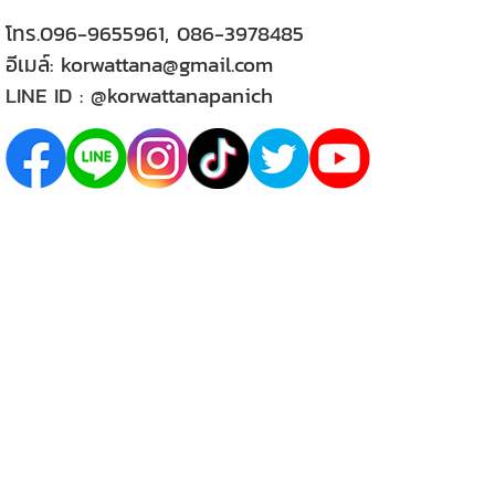
โทร.
096-9655961
,
086-3978485
อีเมล์:
korwattana@gmail.com
LINE ID :
@korwattanapanich