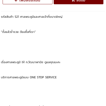
เพิ่มลงรถเข็น
สั่งซื้อ
รหัสสินค้า S21 ศาลพระภูมิและศาลเจ้าที่ขนาดใหญ่
“ตั้งแล้วร่ำรวย ต้องซื้อที่เรา”
เรื่องศาลพระภูมิ ให้ ก.วัฒนาพานิช ดูแลคุณนะคะ
บริการศาลพระภูมิแบบ ONE STOP SERVICE