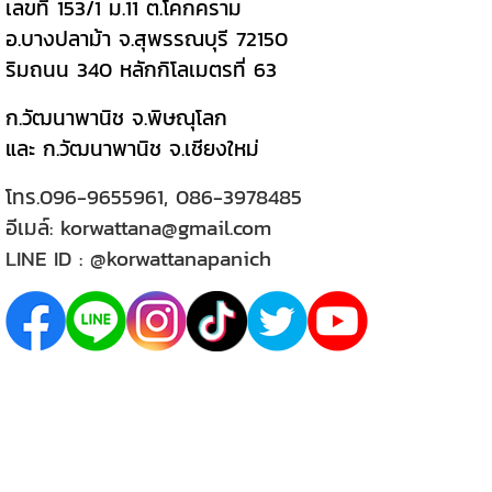
เลขที่ 153/1 ม.11 ต.โคกคราม
อ.บางปลาม้า จ.สุพรรณบุรี 72150
ริมถนน 340 หลักกิโลเมตรที่ 63
ก.วัฒนาพานิช จ.พิษณุโลก
และ ก.วัฒนาพานิช จ.เชียงใหม่
โทร.
096-9655961
,
086-3978485
อีเมล์:
korwattana@gmail.com
LINE ID :
@korwattanapanich