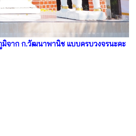
ภูมิจาก ก.วัฒนาพานิช แบบครบวงจรนะคะ