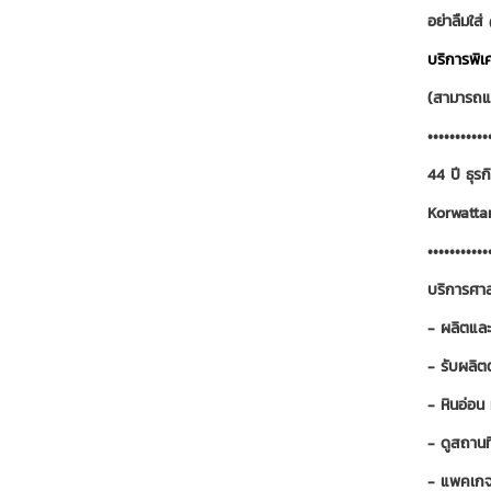
อย่าลืมใส
บริการพิ
(สามารถแอ
•••••••••••
44 ปี ธุ
Korwatta
•••••••••••
บริการศาล
- ผลิตและ
- รับผลิต
- หินอ่อน
- ดูสถานที
- แพคเกจต