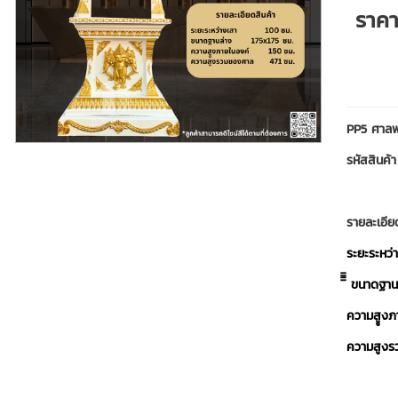
ราค
PP5 ศาลพ
รหัสสินค้
รายละเอีย
ระยะระหว่
ิิิิ ขนาดฐ
ความสููงภ
ความสูงร