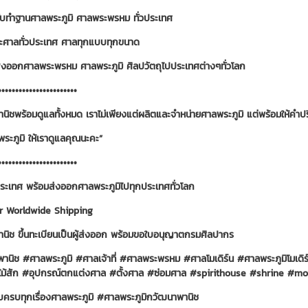
ับทำฐานศาลพระภูมิ ศาลพระพรหม ทั่วประเทศ
ณะศาลทั่วประเทศ ศาลทุกแบบทุกขนาด
่งออกศาลพระพรหม ศาลพระภูมิ ศิลปวัตถุไปประเทศต่างๆทั่วโลก
•••••••••••••••••••••••
นิชพร้อมดูแลทั้งหมด เราไม่เพียงแต่ผลิตและจำหน่ายศาลพระภูมิ แต่พร้อมให้คำปรึ
พระภูมิ ให้เราดูแลคุณนะคะ”
•••••••••••••••••••••••
วประเทศ พร้อมส่งออกศาลพระภูมิไปทุกประเทศทั่วโลก
r Worldwide Shipping
นิช ขึ้นทะเบียนเป็นผู้ส่งออก พร้อมขอใบอนุญาตกรมศิลปากร
านิช
#ศาลพระภูมิ
#ศาลเจ้าที่
#ศาลพระพรหม
#ศาลโมเดิร์น
#ศาลพระภูมิโมเดิร
ม้สัก
#อุปกรณ์ตกแต่งศาล
#ตั้งศาล
#ซ่อมศาล
#spirithouse
#shrine
#mod
จบครบทุกเรื่องศาลพระภูมิ
#ศาลพระภูมิกวัฒนาพานิช