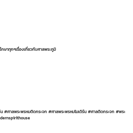
กษาทุกๆเรื่องเกี่ยวกับศาลพระภูมิ
์น
#ศาลพระพรหมติดกระจก
#ศาลพระพรหมโมเดิร์น
#ศาลติดกระจก
#พระ
ernspirithouse