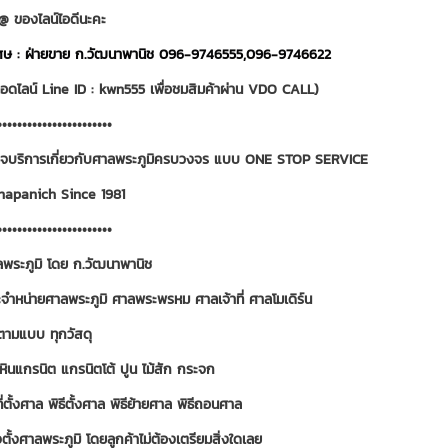
่ @ ของไลน์ไอดีนะคะ
เศษ : ฝ่ายขาย ก.วัฒนาพานิช 096-9746555,096-9746622
ดไลน์ Line ID : kwn555 เพื่อชมสิมค้าผ่าน VDO CALL)
•••••••••••••••••••••••
รกิจบริการเกี่ยวกับศาลพระภูมิครบวงจร แบบ ONE STOP SERVICE
napanich Since 1981
•••••••••••••••••••••••
พระภูมิ โดย ก.วัฒนาพานิช
จำหน่ายศาลพระภูมิ ศาลพระพรหม ศาลเจ้าที่ ศาลโมเดิร์น
ตามแบบ ทุกวัสดุ
 หินแกรนิต แกรนิตโต้ ปูน ไม้สัก กระจก
่ตั้งศาล พิธีตั้งศาล พิธีย้ายศาล พิธีถอนศาล
ั้งศาลพระภูมิ โดยลูกค้าไม่ต้องเตรียมสิ่งใดเลย