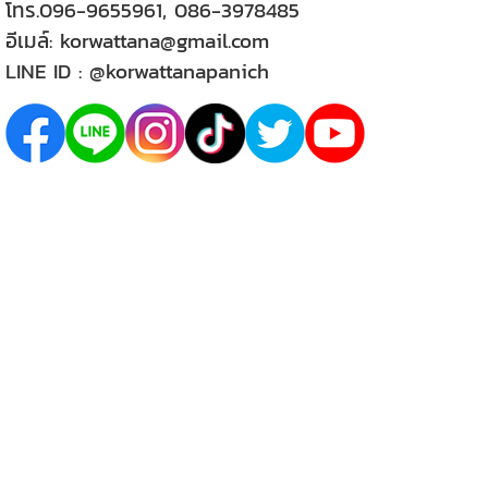
โทร.
096-9655961
,
086-3978485
อีเมล์:
korwattana@gmail.com
LINE ID :
@korwattanapanich