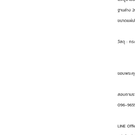
ฐานล่าง 2
ขนาดแผ่นโ
วัสดุ : ก
ขอบพระคุณ
สอบถามราย
096-965
LINE Offi