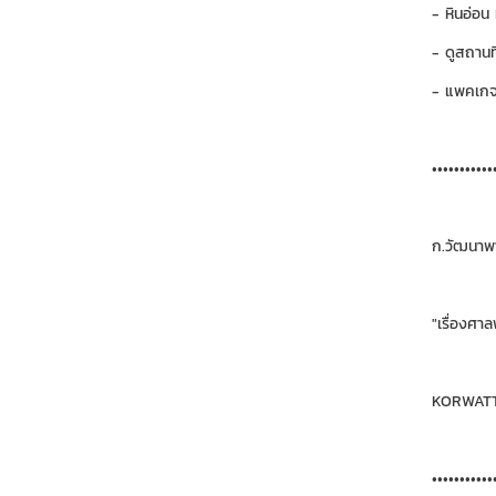
- หินอ่อน
- ดูสถานที
- แพคเกจต
•••••••••••
ก.วัฒนาพา
"เรื่องศาล
KORWATTA
•••••••••••