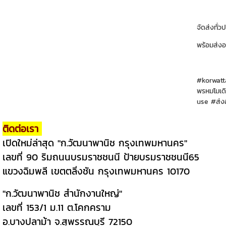
จัดส่งทั่ว
พร้อมส่งอ
#korwatt
พรหมโมเดิ
use
#ส่ง
ติดต่อเรา
เปิดใหม่ล่าสุด "ก.วัฒนาพานิช กรุงเทพมหานคร"
เลขที่ 90 ริมถนนบรมราชชนนี ป้ายบรมราชชนนี65
แขวงฉิมพลี เขตตลิ่งชัน กรุงเทพมหานคร 10170
"ก.วัฒนาพานิช สำนักงานใหญ่"
เลขที่ 153/1 ม.11 ต.โคกคราม
อ.บางปลาม้า จ.สุพรรณบุรี 72150