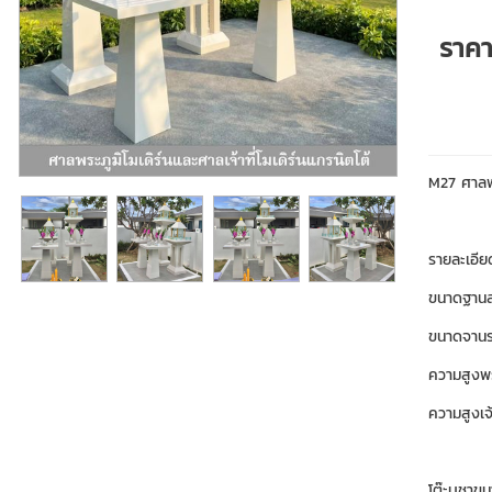
ราค
M27 ศาลพระ
รายละเอี
ขนาดฐานล
ขนาดจานร
ความสูงพร
ความสูงเจ้
โต๊ะบูชาข