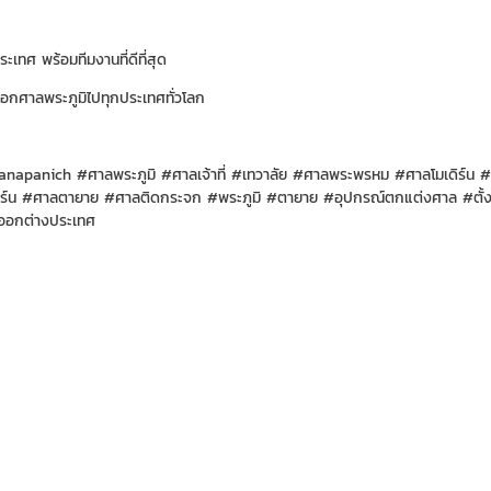
ประเทศ พร้อมทีมงานที่ดีที่สุด
อกศาลพระภูมิไปทุกประเทศทั่วโลก
anapanich
#ศาลพระภูมิ
#ศาลเจ้าที่
#เทวาลัย
#ศาลพระพรหม
#ศาลโมเดิร์น
#
ร์น
#ศาลตายาย
#ศาลติดกระจก
#พระภูมิ
#ตายาย
#อุปกรณ์ตกแต่งศาล
#ตั้
ออกต่างประเ
ทศ