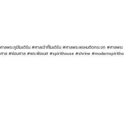
ศาลพระภูมิโมเดิร์น
#ศาลเจ้าที่โมเดิร์น
#ศาลพระพรหมติดกระจก
#ศาลพระ
งศาล
#ซ่อมศาล
#พระพิฆเนศ
#spirithouse
#shrine
#modernspiritho