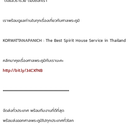
“ตั้งแล้วร่ำรวย ต้องซื้อที่เรา”
เราพร้อมดูแลท่านในทุกเรื่องเกี่ยวกับศาลพระภูมิ
KORWATTANAPANICH : The Best Spirit House Service in Thailand
คลิกมาคุยเรื่องศาลพระภูมิกับเรานะคะ
http://bit.ly/34CXfNB
•••••••••••••••••••••••••••••••••••••••••••••••••••••
จัดส่งทั่วประเทศ พร้อมทีมงานที่ดีที่สุด
พร้อมส่งออกศาลพระภูมิไปทุกประเทศทั่วโลก