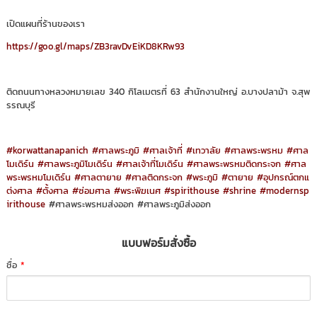
เปิดแผนที่ร้านของเรา
https://goo.gl/maps/ZB3ravDvEiKD8KRw93
ติดถนนทางหลวงหมายเลข 340 กิโลเมตรที่ 63 สำนักงานใหญ่ อ.บางปลาม้า จ.สุพ
รรณบุรี
#korwattanapanich
#ศาลพระภูมิ
#ศาลเจ้าที่
#เทวาลัย
#ศาลพระพรหม
#ศาล
โมเดิร์น
#ศาลพระภูมิโมเดิร์น
#ศาลเจ้าที่โมเดิร์น
#ศาลพระพรหมติดกระจก
#ศาล
พระพรหมโมเดิร์น
#ศาลตายาย
#ศาลติดกระจก
#พระภูมิ
#ตายาย
#อุปกรณ์ตกแ
ต่งศาล
#ตั้งศาล
#ซ่อมศาล
#พระพิฆเนศ
#spirithouse
#shrine
#modernsp
irithouse
#ศาลพระพรหมส่งออก #ศาลพระภูมิส่งออก
แบบฟอร์มสั่งซื้อ
ชื่อ
*