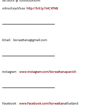
อย่าลืมใส่ @ ของไลน์ไอดีนะคะ
คลิกแล้วคุยได้เลย
http://bit.ly/34CXfNB
•••••••••••••••••••••••••••••••••••••••••••••••••••••
Email : korwattana@gmail.com
•••••••••••••••••••••••••••••••••••••••••••••••••••••
Instagram :
www.instagram.com/korwattanapanich
•••••••••••••••••••••••••••••••••••••••••••••••••••••
Facebook :
www.Facebook.com/korwattana
thailand