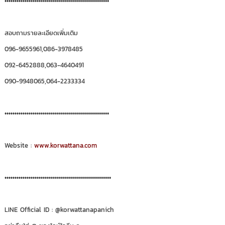
••••••••••••••••••••••••••••••••••••••••••••••••••••
สอบถามรายละเอียดเพิ่มเติม
096-9655961,086-3978485
092-6452888,063-4640491
090-9948065,064-2233334
••••••••••••••••••••••••••••••••••••••••••••••••••••
Website :
www.korwattana.com
•••••••••••••••••••••••••••••••••••••••••••••••••••••
LINE Official ID : @korwattanapanich