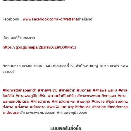
•••••••••••••••••••••••••••••••••••••••••••••••••••••
Facebook :
www.Facebook.com/korwattana
thailand
เปิดแผนที่ร้านของเรา
https://goo.gl/maps/ZB3ravDvEiKD8KRw93
ติดถนนทางหลวงหมายเลข 340 กิโลเมตรที่ 63 สำนักงานใหญ่ อ.บางปลาม้า จ.สุพ
รรณบุรี
#korwattanapanich
#ศาลพระภูมิ
#ศาลเจ้าที่
#เทวาลัย
#ศาลพระพรหม
#ศาล
โมเดิร์น
#ศาลพระภูมิโมเดิร์น
#ศาลเจ้าที่โมเดิร์น
#ศาลพระพรหมติดกระจก
#ศาล
พระพรหมโมเดิร์น
#ศาลตายาย
#ศาลติดกระจก
#พระภูมิ
#ตายาย
#อุปกรณ์ตกแ
ต่งศาล
#ตั้งศาล
#ซ่อมศาล
#พระพิฆเนศ
#spirithouse
#shrine
#modernsp
irithouse
#ศาลพระพรหมส่งออก #ศาลพระภูมิส่งออก
แบบฟอร์มสั่งซื้อ