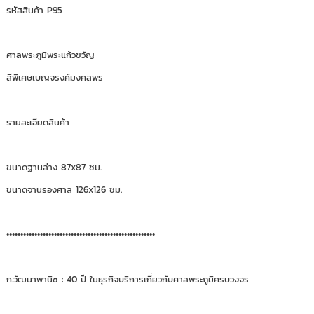
รหัสสินค้า P95
ศาลพระภูมิพระแก้วขวัญ
สีพิเศษเบญจรงค์มงคลพร
รายละเอียดสินค้า
ขนาดฐานล่าง 87x87 ซม.
ขนาดจานรองศาล 126x126 ซม.
•••••••••••••••••••••••••••••••••••••••••••••••••••••
ก.วัฒนาพานิช : 40 ปี ในธุรกิจบริการเกี่ยวกับศาลพระภูมิครบวงจร