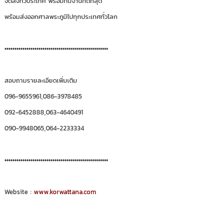
จัดส่งทั่วประเทศ พร้อมทีมงานที่ดีที่สุด
พร้อมส่งออกศาลพระภูมิไปทุกประเทศทั่วโลก
••••••••••••••••••••••••••••••••••••••••••••••••••••
สอบถามรายละเอียดเพิ่มเติม
096-9655961,086-3978485
092-6452888,063-4640491
090-9948065,064-2233334
••••••••••••••••••••••••••••••••••••••••••••••••••••
Website :
www.korwattana.com