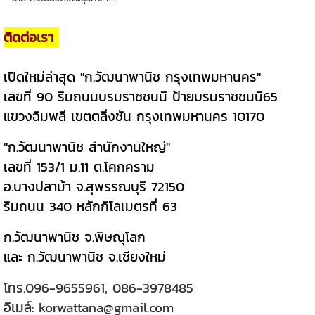
ติดต่อเรา
เปิดใหม่ล่าสุด "ก.วัฒนาพานิช กรุงเทพมหานคร"
เลขที่ 90 ริมถนนบรมราชชนนี ป้ายบรมราชชนนี65
แขวงฉิมพลี เขตตลิ่งชัน กรุงเทพมหานคร 10170
"ก.วัฒนาพานิช สำนักงานใหญ่"
เลขที่ 153/1 ม.11 ต.โคกคราม
อ.บางปลาม้า จ.สุพรรณบุรี 72150
ริมถนน 340 หลักกิโลเมตรที่ 63
ก.วัฒนาพานิช จ.พิษณุโลก
และ ก.วัฒนาพานิช จ.เชียงใหม่
โทร.
096-9655961
,
086-3978485
อีเมล์:
korwattana@gmail.com