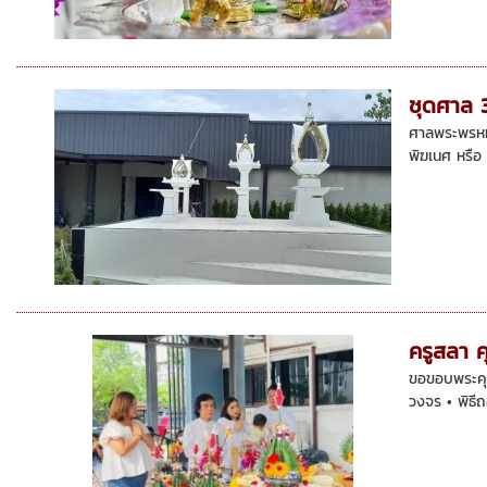
ชุดศาล 
ศาลพระพรหม 
พิฆเนศ หรือ 
ครูสลา ค
ขอขอบพระคุณ
วงจร • พิธีถ