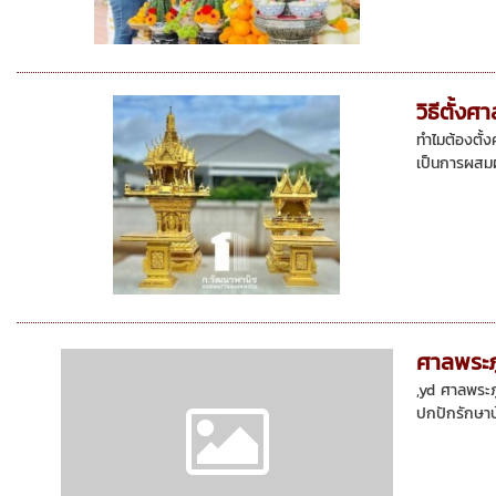
วิธีตั้ง
ทำไมต้องตั้ง
เป็นการผสมผ
ศาลพระภู
,yd ศาลพระภู
ปกปักรักษาบ้