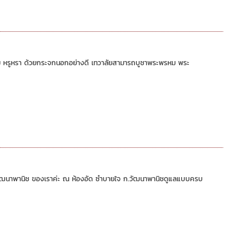
ม หรูหรา ด้วยกระจกนอกอย่างดี เทวาลัยสามารถบูชาพระพรหม พระ
.วัฒนาพานิช ของเราค่ะ ณ ห้องอัด ซำบายใจ ก.วัฒนาพานิชดูแลแบบครบ