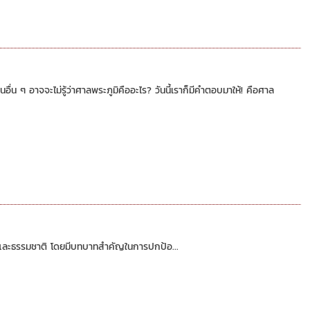
น ๆ อาจจะไม่รู้ว่าศาลพระภูมิคืออะไร? วันนี้เราก็มีคำตอบมาให้! คือศาล
ธิ์และธรรมชาติ โดยมีบทบาทสำคัญในการปกป้อ...