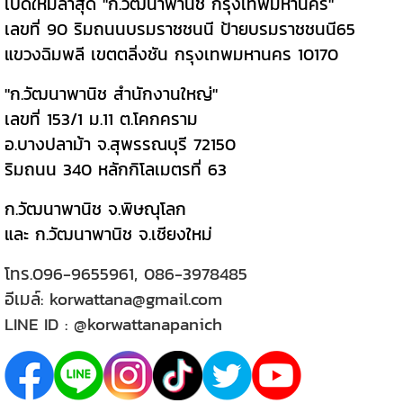
เปิดใหม่ล่าสุด "ก.วัฒนาพานิช กรุงเทพมหานคร"
เลขที่ 90 ริมถนนบรมราชชนนี ป้ายบรมราชชนนี65
แขวงฉิมพลี เขตตลิ่งชัน กรุงเทพมหานคร 10170
"ก.วัฒนาพานิช สำนักงานใหญ่"
เลขที่ 153/1 ม.11 ต.โคกคราม
อ.บางปลาม้า จ.สุพรรณบุรี 72150
ริมถนน 340 หลักกิโลเมตรที่ 63
ก.วัฒนาพานิช จ.พิษณุโลก
และ ก.วัฒนาพานิช จ.เชียงใหม่
โทร.
096-9655961
,
086-3978485
อีเมล์:
korwattana@gmail.com
LINE ID :
@korwattanapanich