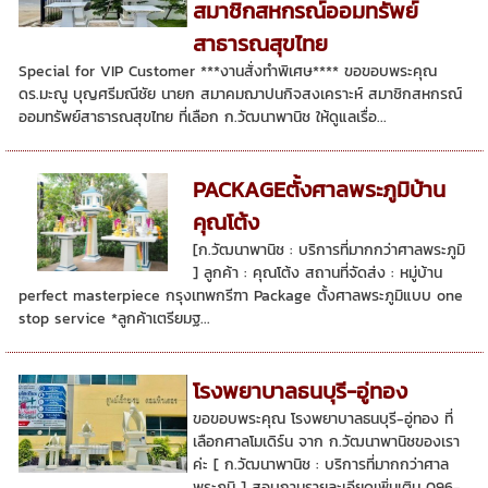
สมาชิกสหกรณ์ออมทรัพย์
สาธารณสุขไทย
Special for VIP Customer ***งานสั่งทำพิเศษ**** ขอขอบพระคุณ
ดร.มะณู บุญศรีมณีชัย นายก สมาคมฌาปนกิจสงเคราะห์ สมาชิกสหกรณ์
ออมทรัพย์สาธารณสุขไทย ที่เลือก ก.วัฒนาพานิช ให้ดูแลเรื่อ...
PACKAGEตั้งศาลพระภูมิบ้าน
คุณโต้ง
[ก.วัฒนาพานิช : บริการที่มากกว่าศาลพระภูมิ
] ลูกค้า : คุณโต้ง สถานที่จัดส่ง : หมู่บ้าน
perfect masterpiece กรุงเทพกรีฑา Package ตั้งศาลพระภูมิแบบ one
stop service *ลูกค้าเตรียมฐ...
โรงพยาบาลธนบุรี-อู่ทอง
ขอขอบพระคุณ โรงพยาบาลธนบุรี-อู่ทอง ที่
เลือกศาลโมเดิร์น จาก ก.วัฒนาพานิชของเรา
ค่ะ [ ก.วัฒนาพานิช : บริการที่มากกว่าศาล
พระภูมิ ] สอบถามรายละเอียดเพิ่มเติม 096-