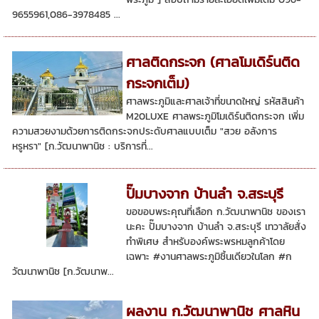
9655961,086-3978485 ...
ศาลติดกระจก (ศาลโมเดิร์นติด
กระจกเต็ม)
ศาลพระภูมิและศาลเจ้าที่ขนาดใหญ่ รหัสสินค้า
M20LUXE ศาลพระภูมิโมเดิร์นติดกระจก เพิ่ม
ความสวยงามด้วยการติดกระจกประดับศาลแบบเต็ม "สวย อลังการ
หรูหรา" [ก.วัฒนาพานิช : บริการที่...
ปั๊มบางจาก บ้านลำ จ.สระบุรี
ขอขอบพระคุณที่เลือก ก.วัฒนาพานิช ของเรา
นะคะ ปั๊มบางจาก บ้านลำ จ.สระบุรี เทวาลัยสั่ง
ทำพิเศษ สำหรับองค์พระพรหมลูกค้าโดย
เฉพาะ #งานศาลพระภูมิชิ้นเดียวในโลก #ก
วัฒนาพานิช [ก.วัฒนาพ...
ผลงาน ก.วัฒนาพานิช ศาลหิน