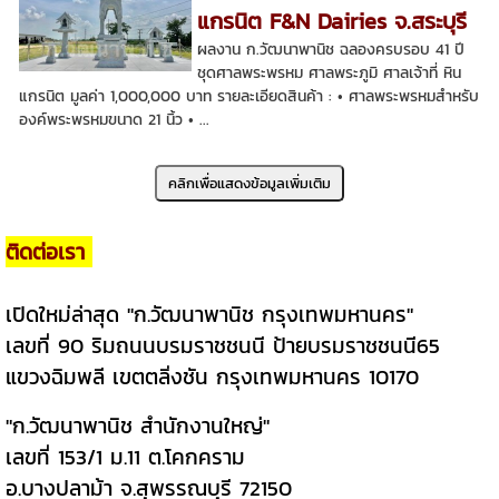
แกรนิต F&N Dairies จ.สระบุรี
ผลงาน ก.วัฒนาพานิช ฉลองครบรอบ 41 ปี
ชุดศาลพระพรหม ศาลพระภูมิ ศาลเจ้าที่ หิน
แกรนิต มูลค่า 1,000,000 บาท รายละเอียดสินค้า : • ศาลพระพรหมสำหรับ
องค์พระพรหมขนาด 21 นิ้ว • ...
ติดต่อเรา
เปิดใหม่ล่าสุด "ก.วัฒนาพานิช กรุงเทพมหานคร"
เลขที่ 90 ริมถนนบรมราชชนนี ป้ายบรมราชชนนี65
แขวงฉิมพลี เขตตลิ่งชัน กรุงเทพมหานคร 10170
"ก.วัฒนาพานิช สำนักงานใหญ่"
เลขที่ 153/1 ม.11 ต.โคกคราม
อ.บางปลาม้า จ.สุพรรณบุรี 72150