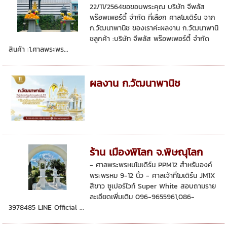
22/11/2564ขอขอบพระคุณ บริษัท จีพลัส
พร๊อพเพอร์ตี้ จำกัด ที่เลือก ศาลโมเดิร์น จาก
ก.วัฒนาพานิช ของเราค่ะผลงาน ก.วัฒนาพานิ
ชลูกค้า :บริษัท จีพลัส พร๊อพเพอร์ตี้ จำกัด
สินค้า :1.ศาลพระพร...
ผลงาน ก.วัฒนาพานิช
ร้าน เมืองพิโลก จ.พิษณุโลก
- ศาลพระพรหมโมเดิร์น PPM12 สำหรับองค์
พระพรหม 9-12 นิ้ว - ศาลเจ้าที่โมเดิร์น JM1X
สีขาว ซูเปอร์ไวท์ Super White สอบถามราย
ละเอียดเพิ่มเติม 096-9655961,086-
3978485 LINE Official ...