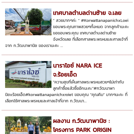
เทศบาลตำบลด่านซ้าย จ.เลย
“ สวยมากๆค่ะ “ #KorwattanapanichxLoei
ขอบพระคุณภาพสวยๆทั้งหมด จากลูกค้านะคะ
ขอขอบพระคุณ เทศบาลตำบลด่านซ้าย
จังหวัดเลย ที่เลือกศาลพระพรหมและศาลเจ้าที่
จาก ก.วัฒนาพานิช ของเรานะคะ ...
นาราไอซ์ NARA ICE
จ.ร้อยเอ็ด
“ความสุขที่เห็นศาลพระพรหมสวยๆไม่เท่ากับ
ลูกค้าซื้อแล้วซื้ออีกนะคะ”#กวัฒนาพา
นิชxร้อยเอ็ด#korwattanapanichxroiet ขอบคุณ “คุณคิม” มากๆนะคะ ที่
เลือกใช้ศาลพระพรหมและศาลเจ้าที่จาก ก.วัฒนา...
ผลงาน ก.วัฒนาพานิช :
โครงการ PARK ORIGIN