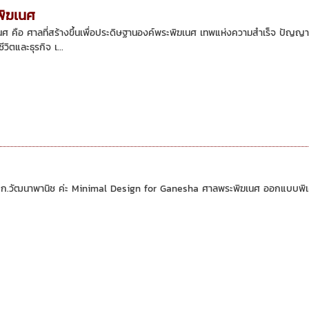
ิฆเนศ
ศ คือ ศาลที่สร้างขึ้นเพื่อประดิษฐานองค์พระพิฆเนศ เทพแห่งความสำเร็จ ปัญญา 
นชีวิตและธุรกิจ เ...
ัฒนาพานิช ค่ะ Minimal Design for Ganesha ศาลพระพิฆเนศ ออกแบบพิเศษ