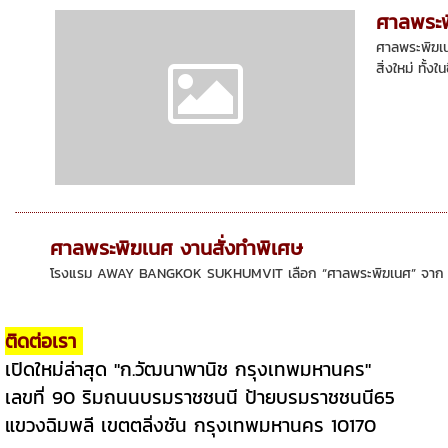
ศาลพระพ
ศาลพระพิฆเน
สิ่งใหม่ ทั้งใ
ศาลพระพิฆเนศ งานสั่งทำพิเศษ
โรงแรม AWAY BANGKOK SUKHUMVIT เลือก “ศาลพระพิฆเนศ” จาก ก.ว
ติดต่อเรา
เปิดใหม่ล่าสุด "ก.วัฒนาพานิช กรุงเทพมหานคร"
เลขที่ 90 ริมถนนบรมราชชนนี ป้ายบรมราชชนนี65
แขวงฉิมพลี เขตตลิ่งชัน กรุงเทพมหานคร 10170