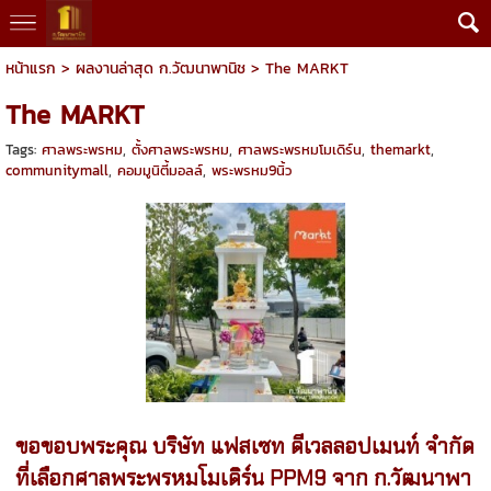
หน้าแรก
>
ผลงานล่าสุด ก.วัฒนาพานิช
>
The MARKT
The MARKT
Tags:
ศาลพระพรหม
,
ตั้งศาลพระพรหม
,
ศาลพระพรหมโมเดิร์น
,
themarkt
,
communitymall
,
คอมมูนิตี้มอลล์
,
พระพรหม9นิ้ว
ขอขอบพระคุณ บริษัท แฟสเซท ดีเวลลอปเมนท์ จำกัด
ที่เลือกศาลพระพรหมโมเดิร์น PPM9 จาก ก.วัฒนาพา