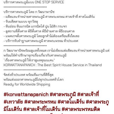
บริการศาลพระภูมิแบบ ONE STOP SERVICE
••••••••••••••••••••••••••••••••••
บริการศาลพระภูมิ โดย ก.วัฒนาพานิช
- ผลิตและจำหน่ายศาลพระภูมิ ศาลพระพรหม ศาลเจ้าที่ ศาลโมเดิร์น
- รับผลิตตามแบบ ทุกวัสดุ
- หินอ่อน หินแกรนิต แกรนิตโต้ ปูน ไม้สัก กระจก
- ดูสถานที่ตั้งศาล พิธีตั้งศาล พิธีย้ายศาล พิธีถอนศาล
- แพคเกจตั้งศาลพระภูมิ โดยลูกค้าไม่ต้องเตรียมสิ่งใดเลย
- บริการรับทำฐานศาลพระภูมิ ศาลพระพรหม ทั่วประเทศ
••••••••••••••••••••••••••••••••••
ก.วัฒนาพานิชพร้อมดูแลทั้งหมด เราไม่เพียงแต่ผลิตและจำหน่ายศาลพระภูมิ แต่
พร้อมให้คำปรึกษาทุกๆเรื่องเกี่ยวกับศาลพระภูมิ
”เรื่องศาลพระภูมิ ให้เราดูแลคุณนะคะ“
KORWATTANAPANICH : The Best Spirit House Service in Thailand
••••••••••••••••••••••••••••••••••
จัดส่งทั่วประเทศ พร้อมทีมงานที่ดีที่สุด
พร้อมส่งออกศาลพระภูมิไปทุกประเทศทั่วโลก
Ready for Worldwide Shipping
#korwattanapanich
#ศาลพระภูมิ
#ศาลเจ้าที่
#เทวาลัย
#ศาลพระพรหม
#ศาลโมเดิร์น
#ศาลพระภู
มิโมเดิร์น
#ศาลเจ้าที่โมเดิร์น
#ศาลพระพรหมติด