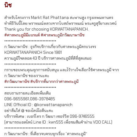
นิช
สำหรับโครงการ Markt Rat Phattana สะพานสูง กรุงเทพมหานคร
ทำพิธีวันนี้โดย พราหมณ์หลวงจากโบสถ์พราหมณ์ พระครูสุริยาเทเวศน์
Thank you for choosing KORWATTANAPANICH.
#ศาลพระภูมิมีแบรนด์
#ศาลพระภูมิกวัฒนาพานิช
••••••••••••••••••••••••••••••••••
ก.วัฒนาพานิช : ธุรกิจบริการเกี่ยวกับศาลพระภูมิครบวงจร
KORWATTANAPANICH Since 1981
ความภูมิใจตลอด 43 ปี บริการศาลพระภูมิที่ดีที่สุดเสมอ
••••••••••••••••••••••••••••••••••
กราบขอบพระคุณทุกการสนับสนุน และไว้วางใจเลือกใช้ศาลพระภูมิ จาก
ก.วัฒนาพานิช ของเรานะคะ
#กวัฒนาพานิช
#บริการที่มากกว่าศาลพระภูมิ
••••••••••••••••••••••••••••••••••
สอบถามรายละเอียดเพิ่มเติม
096-9655961,086-3978485
LINE Official ID : @korwattanapanich
อย่าลืมใส่ @ ของไลน์ไอดีนะคะ
บริการพิเศษ : เบอร์โทร ก.วัฒนา เซอร์วิส 096-9746555
(สามารถแอดไลน์ Line ID : kwn555 เพื่อชมสิมค้าผ่าน VDO CALL)
••••••••••••••••••••••••••••••••••
ก.วัฒนาพานิช : ที่เดียวจบครบทุกเรื่อง ”ศาลพระภูมิ“