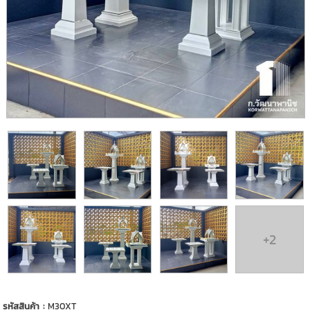
+2
รหัสสินค้า :
M30XT