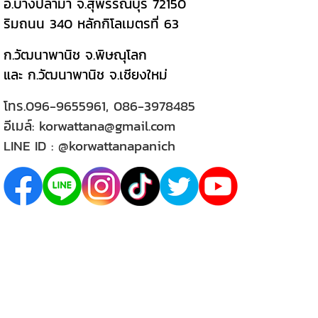
อ.บางปลาม้า จ.สุพรรณบุรี 72150
ริมถนน 340 หลักกิโลเมตรที่ 63
ก.วัฒนาพานิช จ.พิษณุโลก
และ ก.วัฒนาพานิช จ.เชียงใหม่
โทร.
096-9655961
,
086-3978485
อีเมล์:
korwattana@gmail.com
LINE ID :
@korwattanapanich