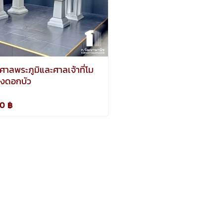
าลพระภูมิและศาลเจ้าที่โม
รงดอกบัว
00 ฿